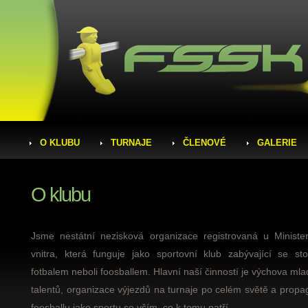
O KLUBU
TURNAJE
ČLENOVÉ
GALERIE
O klubu
Jsme nestátní nezisková organizace registrovaná u Minister
vnitra, která funguje jako sportovní klub zabývající se sto
fotbalem neboli foosballem. Hlavní naší činností je výchova ml
talentů, organizace výjezdů na turnaje po celém světě a prop
foosballu jako sportu se vším, co k tomu patří.