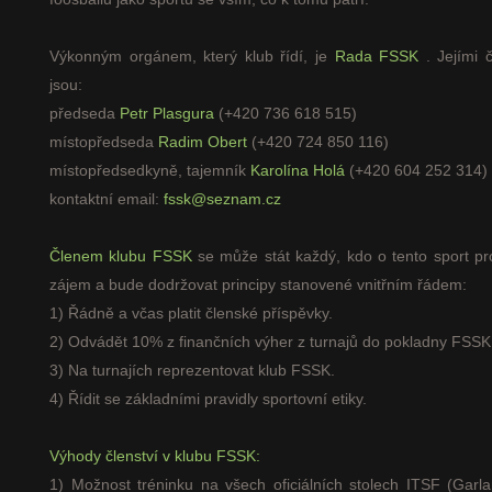
Výkonným orgánem, který klub řídí, je
Rada FSSK
. Jejími 
jsou:
předseda
Petr Plasgura
(+420 736 618 515)
místopředseda
Radim Obert
(+420 724 850 116)
místopředsedkyně, tajemník
Karolína Holá
(+420 604 252 314)
kontaktní email:
fssk@seznam.cz
Členem klubu FSSK
se může stát každý, kdo o tento sport pr
zájem a bude dodržovat principy stanovené vnitřním řádem:
1) Řádně a včas platit členské příspěvky.
2) Odvádět 10% z finančních výher z turnajů do pokladny FSSK
3) Na turnajích reprezentovat klub FSSK.
4) Řídit se základními pravidly sportovní etiky.
Výhody členství v klubu FSSK:
1) Možnost tréninku na všech oficiálních stolech ITSF (Garl