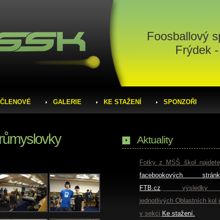
Foosballový s
Frýdek -
ČLENOVÉ
GALERIE
KE STAŽENÍ
SPONZOŘI
průmyslovky
Aktuality
Fotky z MSŠ škol najdet
facebookových stránk
FTB.cz
, výsledky
jednotlivých Oblastních kol 
v sekci
Ke stažení.