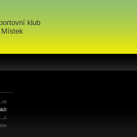
portovní klub
 Místek
e na
ách
 z
jsou